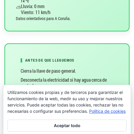
14 °C
d
Lluvia: 0 mm
⛅
Viento: 11 km/h
e
Datos orientativos para A Coruña.
l
a
e
ANTES DE QUE LLEGUEMOS
n
Cierra la llave de paso general.
Desconecta la electricidad si hay agua cerca de
t
enchufes.
Utilizamos cookies propias y de terceros para garantizar el
Retira objetos sensibles (muebles, textiles).
r
funcionamiento de la web, medir su uso y mejorar nuestros
Coloca toallas o cubos para contener la fuga.
servicios. Puede aceptar todas las cookies, rechazar las no
a
necesarias o configurar sus preferencias.
Política de cookies
Llámanos:
981 30 97 97
d
Aceptar todo