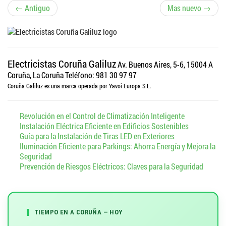
N
← Antiguo
Mas nuevo →
a
v
Electricistas Coruña Galiluz
Av. Buenos Aires, 5-6, 15004 A
e
Coruña, La Coruña
Teléfono: 981 30 97 97
Coruña Galiluz es una marca operada por Yavoi Europa S.L.
g
Revolución en el Control de Climatización Inteligente
a
Instalación Eléctrica Eficiente en Edificios Sostenibles
Guía para la Instalación de Tiras LED en Exteriores
c
Iluminación Eficiente para Parkings: Ahorra Energía y Mejora la
Seguridad
i
Prevención de Riesgos Eléctricos: Claves para la Seguridad
ó
n
TIEMPO EN A CORUÑA — HOY