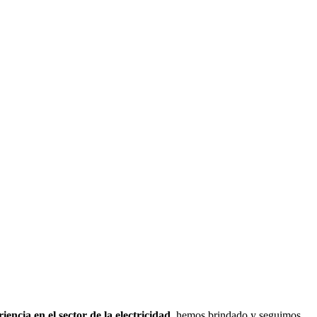
encia en el sector de la electricidad
, hemos brindado y seguimos