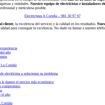
empresas y entidades.
Nuestro equipo de electricistas e instaladores 
profesional y meticulosa posible.
Electricistas A Coruña – 981 30 97 97
l cliente
, la excelencia del servicio y la calidad en los resultados.
Nuest
lidad para conseguir la excelencia. No dude en llamar a nuestro teléfon
 experiencia
 del año
nutos
de La Coruña
e electricista a solucionar su problema
os le damos el precios más económico
sin compromiso
ña
 el año
 A Coruña