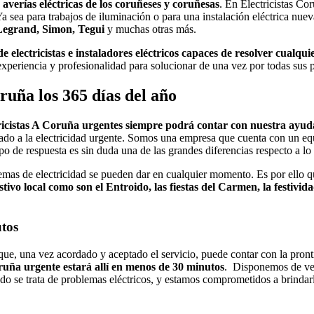
averías eléctricas de los coruñeses y coruñesas
. En Electricistas Co
Ya sea para trabajos de iluminación o para una instalación eléctrica nue
Legrand, Simon, Tegui
y muchas otras más.
e electricistas e instaladores eléctricos capaces de resolver cual
 experiencia y profesionalidad para solucionar de una vez por todas sus 
ruña los 365 días del año
icistas A Coruña urgentes siempre podrá contar con nuestra ayud
nado a la electricidad urgente. Somos una empresa que cuenta con un e
po de respuesta es sin duda una de las grandes diferencias respecto a lo
mas de electricidad se pueden dar en cualquier momento. Es por ello que
estivo local como son el Entroido, las fiestas del Carmen, la festiv
utos
que, una vez acordado y aceptado el servicio, puede contar con la pronti
oruña urgente estará allí en menos de 30 minutos
. Disponemos de ve
o se trata de problemas eléctricos, y estamos comprometidos a brindarle