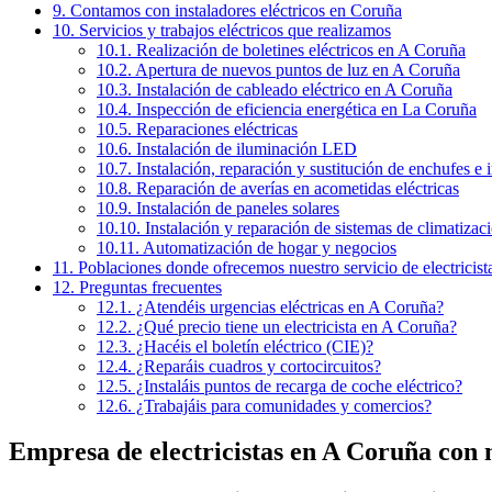
9.
Contamos con instaladores eléctricos en Coruña
10.
Servicios y trabajos eléctricos que realizamos
10.1.
Realización de boletines eléctricos en A Coruña
10.2.
Apertura de nuevos puntos de luz en A Coruña
10.3.
Instalación de cableado eléctrico en A Coruña
10.4.
Inspección de eficiencia energética en La Coruña
10.5.
Reparaciones eléctricas
10.6.
Instalación de iluminación LED
10.7.
Instalación, reparación y sustitución de enchufes e i
10.8.
Reparación de averías en acometidas eléctricas
10.9.
Instalación de paneles solares
10.10.
Instalación y reparación de sistemas de climatizaci
10.11.
Automatización de hogar y negocios
11.
Poblaciones donde ofrecemos nuestro servicio de electricist
12.
Preguntas frecuentes
12.1.
¿Atendéis urgencias eléctricas en A Coruña?
12.2.
¿Qué precio tiene un electricista en A Coruña?
12.3.
¿Hacéis el boletín eléctrico (CIE)?
12.4.
¿Reparáis cuadros y cortocircuitos?
12.5.
¿Instaláis puntos de recarga de coche eléctrico?
12.6.
¿Trabajáis para comunidades y comercios?
Empresa de electricistas en A Coruña con 