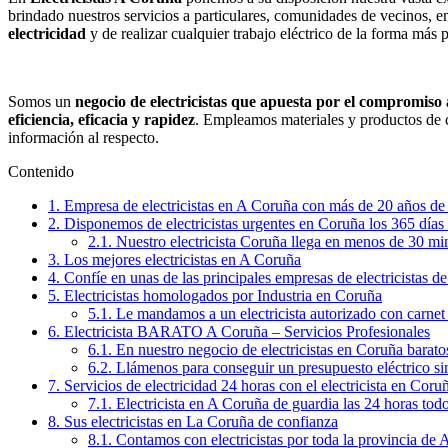
brindado nuestros servicios a particulares, comunidades de vecinos, 
electricidad
y de realizar cualquier trabajo eléctrico de la forma más 
Somos un
negocio de electricistas que apuesta por el compromiso a
eficiencia, eficacia y rapidez
. Empleamos materiales y productos de ca
información al respecto.
Contenido
1.
Empresa de electricistas en A Coruña con más de 20 años de
2.
Disponemos de electricistas urgentes en Coruña los 365 días
2.1.
Nuestro electricista Coruña llega en menos de 30 mi
3.
Los mejores electricistas en A Coruña
4.
Confíe en unas de las principales empresas de electricistas 
5.
Electricistas homologados por Industria en Coruña
5.1.
Le mandamos a un electricista autorizado con carnet d
6.
Electricista BARATO A Coruña – Servicios Profesionales
6.1.
En nuestro negocio de electricistas en Coruña barat
6.2.
Llámenos para conseguir un presupuesto eléctrico 
7.
Servicios de electricidad 24 horas con el electricista en Coru
7.1.
Electricista en A Coruña de guardia las 24 horas todo
8.
Sus electricistas en La Coruña de confianza
8.1.
Contamos con electricistas por toda la provincia de