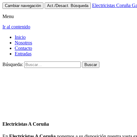
Electricistas Coruña Ga
Cambiar navegación
Act./Desact. Búsqueda
Menu
Ir al contenido
Inicio
Nosotros
Contacto
Entradas
Búsqueda:
Electricistas A Coruña
En
Electricistas A Coruña
ponemos a su disposición nuestra vasta ex