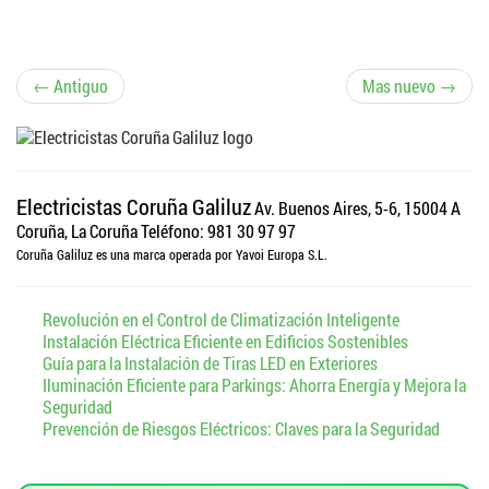
N
← Antiguo
Mas nuevo →
a
v
Electricistas Coruña Galiluz
Av. Buenos Aires, 5-6, 15004 A
e
Coruña, La Coruña
Teléfono: 981 30 97 97
Coruña Galiluz es una marca operada por Yavoi Europa S.L.
g
Revolución en el Control de Climatización Inteligente
a
Instalación Eléctrica Eficiente en Edificios Sostenibles
Guía para la Instalación de Tiras LED en Exteriores
c
Iluminación Eficiente para Parkings: Ahorra Energía y Mejora la
Seguridad
i
Prevención de Riesgos Eléctricos: Claves para la Seguridad
ó