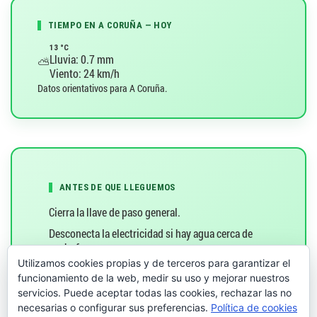
n
TIEMPO EN A CORUÑA — HOY
13 °C
d
Lluvia: 0.7 mm
⛅
Viento: 24 km/h
e
Datos orientativos para A Coruña.
l
a
e
ANTES DE QUE LLEGUEMOS
n
Cierra la llave de paso general.
Desconecta la electricidad si hay agua cerca de
t
enchufes.
Utilizamos cookies propias y de terceros para garantizar el
Retira objetos sensibles (muebles, textiles).
r
funcionamiento de la web, medir su uso y mejorar nuestros
Coloca toallas o cubos para contener la fuga.
servicios. Puede aceptar todas las cookies, rechazar las no
a
necesarias o configurar sus preferencias.
Política de cookies
Llámanos:
981 30 97 97