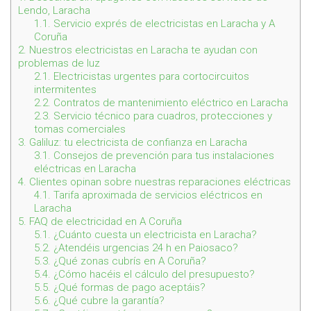
Lendo, Laracha
1.1.
Servicio exprés de electricistas en Laracha y A
Coruña
2.
Nuestros electricistas en Laracha te ayudan con
problemas de luz
2.1.
Electricistas urgentes para cortocircuitos
intermitentes
2.2.
Contratos de mantenimiento eléctrico en Laracha
2.3.
Servicio técnico para cuadros, protecciones y
tomas comerciales
3.
Galiluz: tu electricista de confianza en Laracha
3.1.
Consejos de prevención para tus instalaciones
eléctricas en Laracha
4.
Clientes opinan sobre nuestras reparaciones eléctricas
4.1.
Tarifa aproximada de servicios eléctricos en
Laracha
5.
FAQ de electricidad en A Coruña
5.1.
¿Cuánto cuesta un electricista en Laracha?
5.2.
¿Atendéis urgencias 24 h en Paiosaco?
5.3.
¿Qué zonas cubrís en A Coruña?
5.4.
¿Cómo hacéis el cálculo del presupuesto?
5.5.
¿Qué formas de pago aceptáis?
5.6.
¿Qué cubre la garantía?