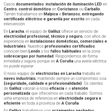
Casos
documentados
:
instalación de iluminación LED
en
Centro
;
control domótico
en
Coristanco
ou
Carballo
.
Tamén traballamos en
Malpica
e
Betanzos
,
entregando
certificado eléctrico e garantía por escrito
en cada
intervención.
En
Laracha
, el equipo de
Galiluz
ofrece un servicio de
electricidad profesional, técnico y seguro
, con años de
experiencia en
instalaciones domésticas, comerciales e
industriales
. Nuestros
profesionales certificados
conocen bien
Lendo
y los
fallos habituales
en la zona:
sobrecargas por humedad
. Respondemos
de forma
inmediata y segura
, porque en
A Coruña
una avería eléctrica
no puede esperar
.
O noso equipo de
electricistas en Laracha
traballa en
naves industriais
, mantendo sempre un compromiso coa
{seguridade, calidade e profesionalidade}
. Os clientes
de
Galiluz
valoran a nosa
eficacia
e a
atención
personalizada
que ofrecemos en cada traballo. Somos
unha empresa de referencia en
electricidade segura e
eficiente
en toda a provincia de
A Coruña
.
En
Galiluz
traballamos con
orzamentos pechados
,