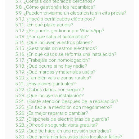
5.7.
¿Contáis con técnicos cercanos?
5.8.
¿Cómo gestionáis los recambios?
5.9.
¿Pueden enviarme un electricista sin cita previa?
5.10.
¿Hacéis certificados eléctricos?
5.11.
¿En qué plazo acudís?
5.12.
¿Se puede gestionar por WhatsApp?
5.13.
¿Por qué salta el automático?
5.14.
¿Qué incluyen vuestros planes?
5.15.
¿Gestionáis siniestros eléctricos?
5.16.
¿En qué casos se reforma una instalación?
5.17.
¿Trabajáis con homologación?
5.18.
¿Qué ocurre si no hay nadie?
5.19.
¿Qué marcas y materiales usáis?
5.20.
¿También vais a zonas rurales?
5.21.
¿Hay planes puntuales?
5.22.
¿Cubrís daños con seguro?
5.23.
¿Qué incluye la instalación?
5.24.
¿Existe atención después de la reparación?
5.25.
¿Es fiable la medición con megóhmetro?
5.26.
¿Es mejor reparar o cambiar?
5.27.
¿Disponéis de electricistas de guardia?
5.28.
¿Ofrecéis segunda visita gratuita?
5.29.
¿Qué se hace en una revisión periódica?
5.30.
¿Qué herramientas usáis para localizar fallos?