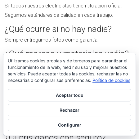
Sí, todos nuestros electricistas tienen titulación oficial.
Seguimos estándares de calidad en cada trabajo.
¿Qué ocurre si no hay nadie?
Siempre entregamos fotos como garantía.
¿Qué marcas y materiales usáis?
Utilizamos cookies propias y de terceros para garantizar el
Trabajamos con marcas reconocidas.
funcionamiento de la web, medir su uso y mejorar nuestros
servicios. Puede aceptar todas las cookies, rechazar las no
¿También vais a zonas rurales?
necesarias o configurar sus preferencias.
Política de cookies
Sí, cubrimos áreas rurales de A Coruña.
Aceptar todo
¿Hay planes puntuales?
Rechazar
Ofrecemos modulares, sin permanencia obligatoria.
SOLICITAR UN ELECTRICISTA
SOLICITAR UN ELECTRICISTA
Se pueden contratar revisiones puntuales.
Configurar
¿Cubrís daños con seguro?