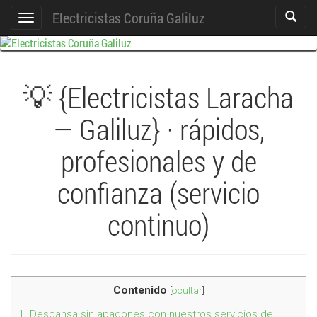
Electricistas Coruña Galiluz
Act./De
Cambiar
Búsque
navegación
💡 {Electricistas Laracha
— Galiluz} · rápidos,
profesionales y de
confianza (servicio
continuo)
Contenido
[
ocultar
]
1.
Descansa sin apagones con nuestros servicios de