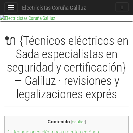
Electricistas Coruña Galiluz
Act./De
Cambiar
Búsque
navegación
🔌 {Técnicos eléctricos en
Sada especialistas en
seguridad y certificación}
— Galiluz · revisiones y
legalizaciones exprés
Contenido
[
ocultar
]
1.
Reparaciones eléctricas urgentes en Sada