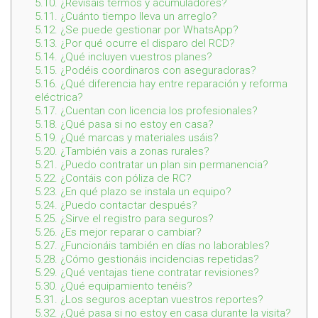
5.10.
¿Revisáis termos y acumuladores?
5.11.
¿Cuánto tiempo lleva un arreglo?
5.12.
¿Se puede gestionar por WhatsApp?
5.13.
¿Por qué ocurre el disparo del RCD?
5.14.
¿Qué incluyen vuestros planes?
5.15.
¿Podéis coordinaros con aseguradoras?
5.16.
¿Qué diferencia hay entre reparación y reforma
eléctrica?
5.17.
¿Cuentan con licencia los profesionales?
5.18.
¿Qué pasa si no estoy en casa?
5.19.
¿Qué marcas y materiales usáis?
5.20.
¿También vais a zonas rurales?
5.21.
¿Puedo contratar un plan sin permanencia?
5.22.
¿Contáis con póliza de RC?
5.23.
¿En qué plazo se instala un equipo?
5.24.
¿Puedo contactar después?
5.25.
¿Sirve el registro para seguros?
5.26.
¿Es mejor reparar o cambiar?
5.27.
¿Funcionáis también en días no laborables?
5.28.
¿Cómo gestionáis incidencias repetidas?
5.29.
¿Qué ventajas tiene contratar revisiones?
5.30.
¿Qué equipamiento tenéis?
5.31.
¿Los seguros aceptan vuestros reportes?
5.32.
¿Qué pasa si no estoy en casa durante la visita?