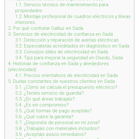
1.1.
Servicio técnico de mantenimiento para
propiedades
1.2.
Montaje profesional de cuadros eléctricos y líneas
interiores
2.
Por qué contratar Galiluz en Sada
3.
Servicios de electricidad de confianza en Sada
3.1.
Detección y reparación de averías eléctricas
3.2.
Especialistas acreditados en diagnóstico en Sada
3.3.
Consejos útiles de electricidad en Sada
3.4.
Tips para mejorar la seguridad en Osedo, Sada
4.
Historias de confianza en Sada y alrededores
(electricidad)
4.1.
Precios orientativos de electricidad en Sada
5.
Dudas constantes de nuestros clientes en Sada
5.1.
¿Cómo se calcula el presupuesto eléctrico?
5.2.
¿Tenéis servicio de guardia?
5.3.
¿En qué áreas trabajáis?
5.4.
¿Es sin compromiso?
5.5.
¿Qué formas de pago aceptáis?
5.6.
¿Qué cubre la garantía?
5.7.
¿Disponéis de personal en mi zona?
5.8.
¿Trabajáis con materiales incluidos?
5.9.
¿Aceptáis avisos inmediatos?