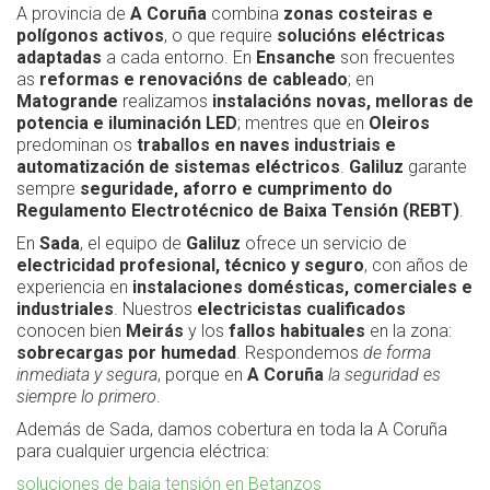
A provincia de
A Coruña
combina
zonas costeiras e
polígonos activos
, o que require
solucións eléctricas
adaptadas
a cada entorno. En
Ensanche
son frecuentes
as
reformas e renovacións de cableado
; en
Matogrande
realizamos
instalacións novas, melloras de
potencia e iluminación LED
; mentres que en
Oleiros
predominan os
traballos en naves industriais e
automatización de sistemas eléctricos
.
Galiluz
garante
sempre
seguridade, aforro e cumprimento do
Regulamento Electrotécnico de Baixa Tensión (REBT)
.
En
Sada
, el equipo de
Galiluz
ofrece un servicio de
electricidad profesional, técnico y seguro
, con años de
experiencia en
instalaciones domésticas, comerciales e
industriales
. Nuestros
electricistas cualificados
conocen bien
Meirás
y los
fallos habituales
en la zona:
sobrecargas por humedad
. Respondemos
de forma
inmediata y segura
, porque en
A Coruña
la seguridad es
siempre lo primero
.
Además de Sada, damos cobertura en toda la A Coruña
para cualquier urgencia eléctrica:
soluciones de baja tensión en Betanzos