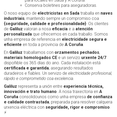
para locales en Sada y A Coruña.
Conserva boletines para aseguradoras.
O noso equipo de
electricistas en Sada
traballa en
naves
industriais
, mantendo sempre un compromiso coa
{seguridade, calidade e profesionalidade}
. Os clientes
de
Galiluz
valoran a nosa
eficacia
e a
atención
personalizada
que ofrecemos en cada traballo. Somos
unha empresa de referencia en
electricidade segura e
eficiente
en toda a provincia de
A Coruña
.
En
Galiluz
traballamos con
orzamentos pechados
,
materiais homologados CE
e un servizo
urxente 24/7
dispoñible os 365 días do ano. Cada instalación está
certificada e garantida
, asegurando resultados
duradeiros e fiables. Un servizo de
electricidade profesional,
rápido e comprometido coa excelencia
.
Galiluz
representa a unión entre
experiencia técnica,
innovación e trato humano
. A nosa traxectoria en
A
Coruña
consolidounos como unha empresa
de confianza
e calidade contrastada
, preparada para resolver calquera
urxencia eléctrica con
seguridade, rigor e compromiso
.
⚡