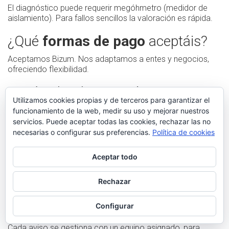
El diagnóstico puede requerir megóhmetro (medidor de
aislamiento). Para fallos sencillos la valoración es rápida.
¿Qué
formas de pago
aceptáis?
Aceptamos Bizum. Nos adaptamos a entes y negocios,
ofreciendo flexibilidad.
¿Qué cubre la garantía?
Utilizamos cookies propias y de terceros para garantizar el
Si reaparece el problema, acudimos sin cargo. Además,
funcionamiento de la web, medir su uso y mejorar nuestros
usamos material autorizado, que evitan incidencias.
servicios. Puede aceptar todas las cookies, rechazar las no
necesarias o configurar sus preferencias.
Política de cookies
Sí, todas las reparaciones tienen
garantía por escrito
. El
plazo suele ser 3 meses, según circunstancias.
Aceptar todo
¿Disponéis de personal en mi
zona?
Rechazar
Sí, contamos con equipo de proximidad. Esto facilita
SOLICITAR UN ELECTRICISTA
SOLICITAR UN ELECTRICISTA
Configurar
desplazamientos.
Cada aviso se gestiona con un equipo asignado, para