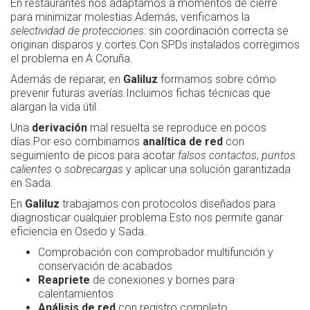
En restaurantes nos adaptamos a momentos de cierre
para minimizar molestias.Además, verificamos la
selectividad de protecciones
: sin coordinación correcta se
originan disparos y cortes.Con SPDs instalados corregimos
el problema en A Coruña.
Además de reparar, en
Galiluz
formamos sobre cómo
prevenir futuras averías.Incluimos fichas técnicas que
alargan la vida útil.
Una
derivación
mal resuelta se reproduce en pocos
días.Por eso combinamos
analítica de red
con
seguimiento de picos para acotar
falsos contactos
,
puntos
calientes
o
sobrecargas
y aplicar una solución garantizada
en Sada.
En
Galiluz
trabajamos con protocolos diseñados para
diagnosticar cualquier problema.Esto nos permite ganar
eficiencia en Osedo y Sada.
Comprobación con comprobador multifunción y
conservación de acabados
Reapriete
de conexiones y bornes para
calentamientos
Análisis de red
con registro completo