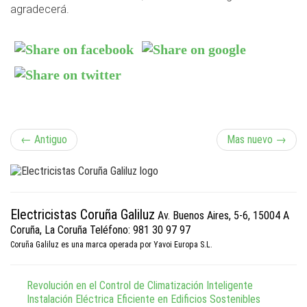
agradecerá.
N
← Antiguo
Mas nuevo →
a
v
Electricistas Coruña Galiluz
Av. Buenos Aires, 5-6, 15004 A
e
Coruña, La Coruña
Teléfono: 981 30 97 97
Coruña Galiluz es una marca operada por Yavoi Europa S.L.
g
Revolución en el Control de Climatización Inteligente
a
Instalación Eléctrica Eficiente en Edificios Sostenibles