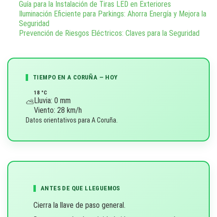
Guía para la Instalación de Tiras LED en Exteriores
c
Iluminación Eficiente para Parkings: Ahorra Energía y Mejora la
Seguridad
i
Prevención de Riesgos Eléctricos: Claves para la Seguridad
ó
n
TIEMPO EN A CORUÑA — HOY
18 °C
d
Lluvia: 0 mm
⛅
Viento: 28 km/h
e
Datos orientativos para A Coruña.
l
a
e
ANTES DE QUE LLEGUEMOS
n
Cierra la llave de paso general.