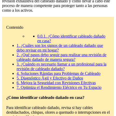
revisión exhaustiva del cableado dañado y cómo llevar a cabo este
proceso de manera competente para proteger tanto a las personas
como a los activos.
Contenido
0.0.1.
¿Cómo identificar cableado dañado
en casa?
1.
¿Cuáles son los signos de un cableado dañado que
debo revisar en mi hogar?
2.
¿Qué pasos debo seguir para realizar una revisión de
cableado dañado de manera segura?
3.
¿Cuándo es necesario llamar a un profesional para la
revisión de cableado dañado?
4.
Soluciones Rápidas para Problemas de Cableado
5.
Diagnóstico Ágil y Efectivo de Daños
6.
Mejora la Seguridad con Revisiones Efectivas
7.
Optimiza el Rendimiento Eléctrico en Tu Espacio
¿Cómo identificar cableado dañado en casa?
Para identificar cableado dañado, revisa si hay cables
deshilachados, chispas, olores a quemado o interrupciones en el