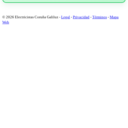
© 2026 Electricistas Coruña Galiluz
-
Legal
-
Privacidad
-
Términos
-
Mapa
Web