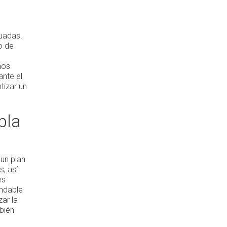
cuadas.
o de
nos
ante el
tizar un
pla
 un plan
s, así
es
endable
zar la
bién