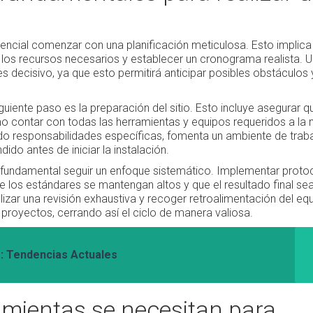
esencial comenzar con una planificación meticulosa. Esto implica 
r los recursos necesarios y establecer un cronograma realista. U
 es decisivo, ya que esto permitirá anticipar posibles obstáculos 
guiente paso es la preparación del sitio. Esto incluye asegurar q
omo contar con todas las herramientas y equipos requeridos a la
ndo responsabilidades específicas, fomenta un ambiente de trab
do antes de iniciar la instalación.
es fundamental seguir un enfoque sistemático. Implementar proto
 los estándares se mantengan altos y que el resultado final sea
izar una revisión exhaustiva y recoger retroalimentación del eq
s proyectos, cerrando así el ciclo de manera valiosa.
: Tendencias Actuales
amientas se necesitan para