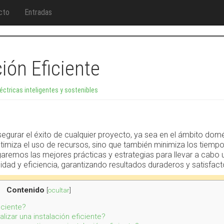
cto
Entradas
ión Eficiente
éctricas inteligentes y sostenibles
asegurar el éxito de cualquier proyecto, ya sea en el ámbito dom
ptimiza el uso de recursos, sino que también minimiza los tiemp
agaremos las mejores prácticas y estrategias para llevar a cabo 
dad y eficiencia, garantizando resultados duraderos y satisfact
Contenido
[
ocultar
]
iciente?
izar una instalación eficiente?