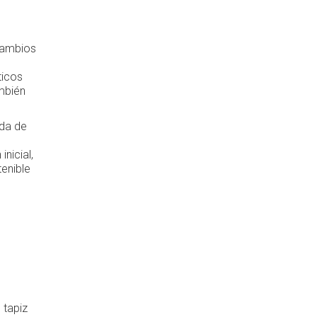
cambios
ticos
ambién
ida de
nicial,
enible
 tapiz