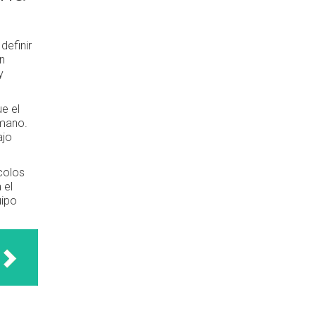
definir
n
y
ue el
 mano.
ajo
colos
 el
uipo