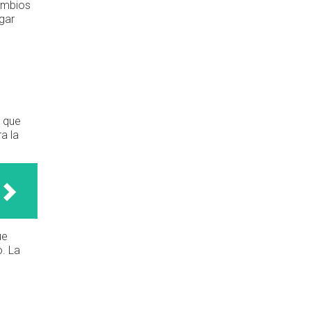
ambios
gar
o que
a la
ue
o. La