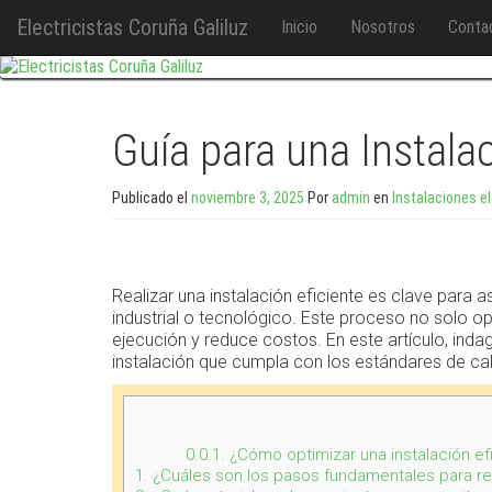
M
Ir
Electricistas Coruña Galiluz
Inicio
Nosotros
Conta
e
al
n
contenido
u
Guía para una Instalac
Publicado el
noviembre 3, 2025
Por
admin
en
Instalaciones el
Realizar una instalación eficiente es clave para 
industrial o tecnológico. Este proceso no solo o
ejecución y reduce costos. En este artículo, ind
instalación que cumpla con los estándares de cali
0.0.1.
¿Cómo optimizar una instalación ef
1.
¿Cuáles son los pasos fundamentales para real