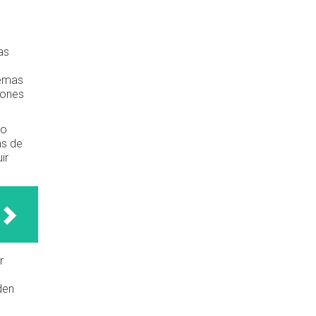
as
temas
iones
lo
as de
ir
r
den