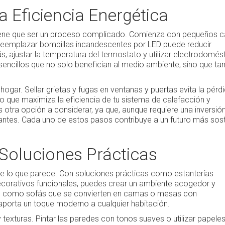
a Eficiencia Energética
o tiene que ser un proceso complicado. Comienza con pequeños 
 reemplazar bombillas incandescentes por LED puede reducir
 ajustar la temperatura del termostato y utilizar electrodomés
sencillos que no solo benefician al medio ambiente, sino que t
hogar. Sellar grietas y fugas en ventanas y puertas evita la pérd
 lo que maximiza la eficiencia de tu sistema de calefacción y
 otra opción a considerar, ya que, aunque requiere una inversión i
nantes. Cada uno de estos pasos contribuye a un futuro más sost
Soluciones Prácticas
e lo que parece. Con soluciones prácticas como estanterías
corativos funcionales, puedes crear un ambiente acogedor y
es, como sofás que se convierten en camas o mesas con
porta un toque moderno a cualquier habitación.
exturas. Pintar las paredes con tonos suaves o utilizar papeles