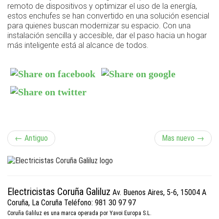
remoto de dispositivos y optimizar el uso de la energía,
estos enchufes se han convertido en una solución esencial
para quienes buscan modernizar su espacio. Con una
instalación sencilla y accesible, dar el paso hacia un hogar
más inteligente está al alcance de todos.
N
← Antiguo
Mas nuevo →
a
v
Electricistas Coruña Galiluz
Av. Buenos Aires, 5-6, 15004 A
e
Coruña, La Coruña
Teléfono: 981 30 97 97
Coruña Galiluz es una marca operada por Yavoi Europa S.L.