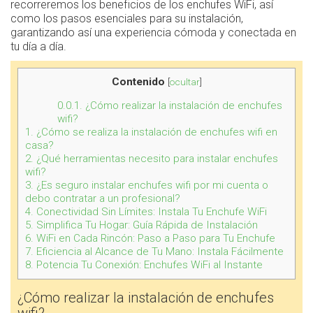
recorreremos los beneficios de los enchufes WiFi, así
como los pasos esenciales para su instalación,
garantizando así una experiencia cómoda y conectada en
tu día a día.
Contenido
[
ocultar
]
0.0.1.
¿Cómo realizar la instalación de enchufes
wifi?
1.
¿Cómo se realiza la instalación de enchufes wifi en
casa?
2.
¿Qué herramientas necesito para instalar enchufes
wifi?
3.
¿Es seguro instalar enchufes wifi por mi cuenta o
debo contratar a un profesional?
4.
Conectividad Sin Límites: Instala Tu Enchufe WiFi
5.
Simplifica Tu Hogar: Guía Rápida de Instalación
6.
WiFi en Cada Rincón: Paso a Paso para Tu Enchufe
7.
Eficiencia al Alcance de Tu Mano: Instala Fácilmente
8.
Potencia Tu Conexión: Enchufes WiFi al Instante
¿Cómo realizar la instalación de enchufes