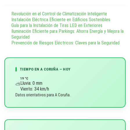
g
Revolución en el Control de Climatización Inteligente
a
Instalación Eléctrica Eficiente en Edificios Sostenibles
Guía para la Instalación de Tiras LED en Exteriores
c
Iluminación Eficiente para Parkings: Ahorra Energía y Mejora la
Seguridad
i
Prevención de Riesgos Eléctricos: Claves para la Seguridad
ó
n
TIEMPO EN A CORUÑA — HOY
19 °C
d
Lluvia: 0 mm
⛅
Viento: 34 km/h
e
Datos orientativos para A Coruña.
l
a